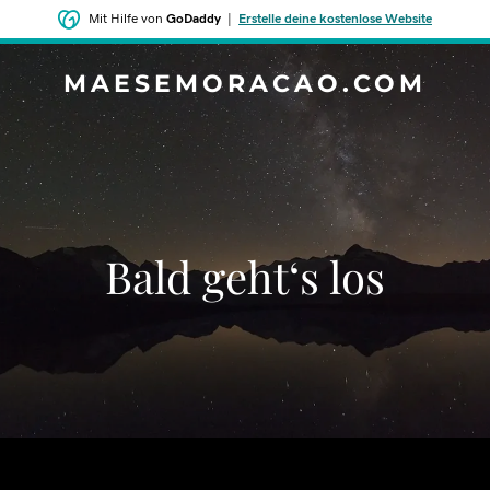
Mit Hilfe von
GoDaddy
|
Erstelle deine kostenlose Website
MAESEMORACAO.COM
Bald geht‘s los